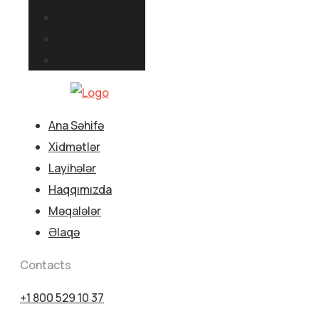
Ana Səhifə
Xidmətlər
Layihələr
Haqqımızda
Məqalələr
Əlaqə
Contacts
+1 800 529 10 37