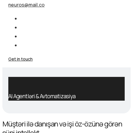
neuros@mail.co
Get in touch
AI Agentləri & Avtomatizasiya
Müştəri ilə danışan və işi öz-özünə görən
süni intellekt