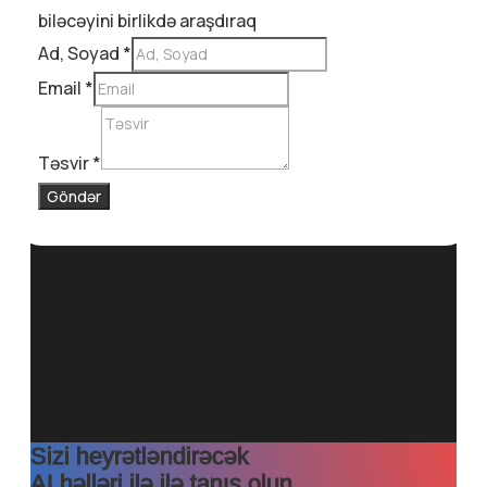
biləcəyini birlikdə araşdıraq
Ad, Soyad
*
Email
*
Təsvir
*
Göndər
Sizi heyrətləndirəcək
AI həlləri ilə ilə tanış olun.