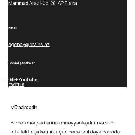
Mammad Araz küç. 20, AP Plaza
Email
agency@brains.az
Sosial şəbəkələr
Facebook-
Linkedin-
X-
Youtube
twitter
f
in
Müraciət edin
Biznes məqsədlərinizi müəyyənləşdirin və süni
intellektin şirkətiniz üçün necə real dəyər yarada