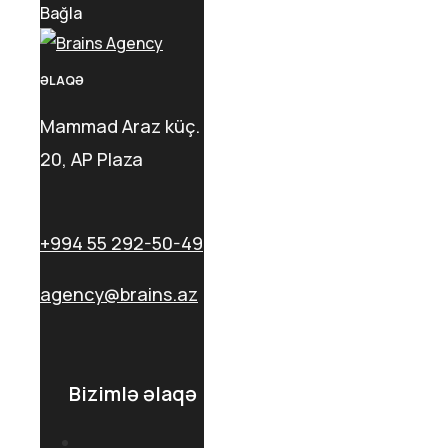
Bağla
ƏLAQƏ
Mammad Araz küç.
20, AP Plaza
+994 55 292-50-49
agency@brains.az
Bizimlə əlaqə