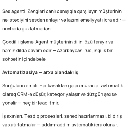
Səs agenti. Zəngləri canlı danışıqla qarşılayır, müştərinin
nə istədiyini səsdən anlayır və lazımi əməliyyatı icra edir —
növbədə gözlətmədən.
Çoxdilli işləmə. Agent müştərinin dilini özü tanıyır və
həmin dildə davam edir — Azərbaycan, rus, ingilis bir
söhbətin içində belə.
Avtomatizasiya — arxa plandakı iş
Sorğuların emalı. Hər kanaldan gələn müraciət avtomatik
olaraq CRM-ə düşür, kateqoriyalaşır və düzgün şəxsə
yönəlir — heç bir lead itmir.
İş axınları. Təsdiq prosesləri, sənəd hazırlanması, bildiriş
və xatırlatmalar — addım-addım avtomatik icra olunur.