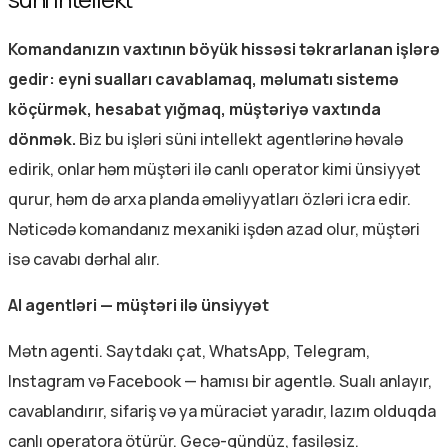
Komandanızın vaxtının böyük hissəsi təkrarlanan işlərə
gedir: eyni sualları cavablamaq, məlumatı sistemə
köçürmək, hesabat yığmaq, müştəriyə vaxtında
dönmək.
Biz bu işləri süni intellekt agentlərinə həvalə
edirik, onlar həm müştəri ilə canlı operator kimi ünsiyyət
qurur, həm də arxa planda əməliyyatları özləri icra edir.
Nəticədə komandanız mexaniki işdən azad olur, müştəri
isə cavabı dərhal alır.
AI agentləri — müştəri ilə ünsiyyət
Mətn agenti. Saytdakı çat, WhatsApp, Telegram,
Instagram və Facebook — hamısı bir agentlə. Sualı anlayır,
cavablandırır, sifariş və ya müraciət yaradır, lazım olduqda
canlı operatora ötürür. Gecə-gündüz, fasiləsiz.