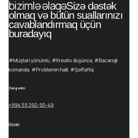
bizimlə əlaqə
Sizə dəstək
olmaq və bütün suallarınızı
cavablandırmaq üçün
buradayıq
#Müştəri yönümlü, #Kreativ düşüncə, #Bacarıqlı
komanda, #Problemin həlli, #Şəffaflıq
Zəng edin
+994 55 292-50-49
Ünvan