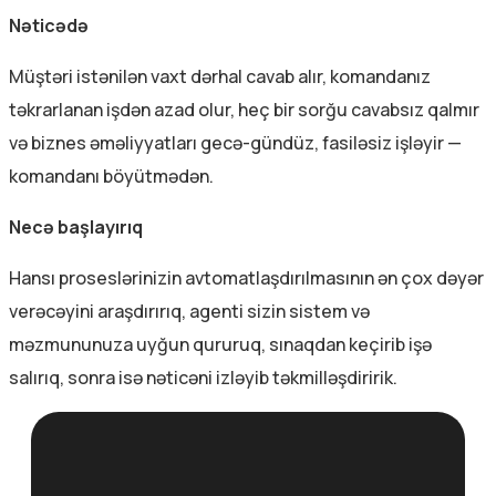
Nəticədə
Müştəri istənilən vaxt dərhal cavab alır, komandanız
təkrarlanan işdən azad olur, heç bir sorğu cavabsız qalmır
və biznes əməliyyatları gecə-gündüz, fasiləsiz işləyir —
komandanı böyütmədən.
Necə başlayırıq
Hansı proseslərinizin avtomatlaşdırılmasının ən çox dəyər
verəcəyini araşdırırıq, agenti sizin sistem və
məzmununuza uyğun qururuq, sınaqdan keçirib işə
salırıq, sonra isə nəticəni izləyib təkmilləşdiririk.