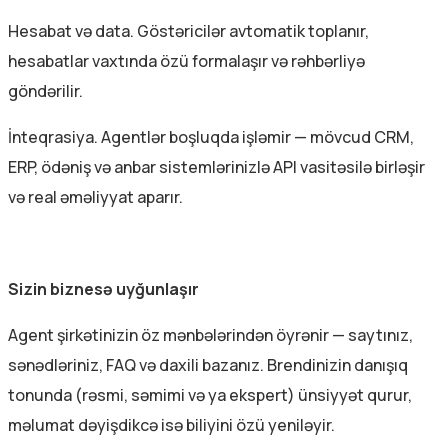
Hesabat və data. Göstəricilər avtomatik toplanır,
hesabatlar vaxtında özü formalaşır və rəhbərliyə
göndərilir.
İnteqrasiya. Agentlər boşluqda işləmir — mövcud CRM,
ERP, ödəniş və anbar sistemlərinizlə API vasitəsilə birləşir
və real əməliyyat aparır.
Sizin biznesə uyğunlaşır
Agent şirkətinizin öz mənbələrindən öyrənir — saytınız,
sənədləriniz, FAQ və daxili bazanız. Brendinizin danışıq
tonunda (rəsmi, səmimi və ya ekspert) ünsiyyət qurur,
məlumat dəyişdikcə isə biliyini özü yeniləyir.