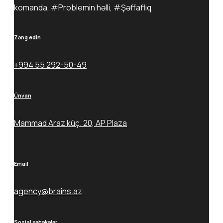
komanda, #Problemin həlli, #Şəffaflıq
Zəng edin
+994 55 292-50-49
Ünvan
Mammad Araz küç. 20, AP Plaza
Email
agency@brains.az
Sosial şəbəkələr