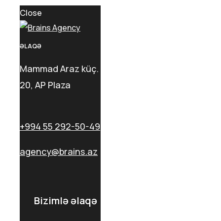
Close
ƏLAQƏ
Mammad Araz küç.
20, AP Plaza
+994 55 292-50-49
agency@brains.az
Bizimlə əlaqə