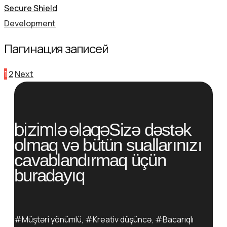
Secure Shield
Development
Пагинация записей
1
2
Next
bizimlə əlaqə
Sizə dəstək
olmaq və bütün suallarınızı
cavablandırmaq üçün
buradayıq
#Müştəri yönümlü, #Kreativ düşüncə, #Bacarıqlı