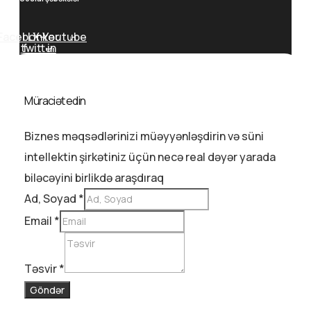
Facebook-
Linkedin-
X-
Youtube
twitter
f
in
Müraciət edin
Biznes məqsədlərinizi müəyyənləşdirin və süni
intellektin şirkətiniz üçün necə real dəyər yarada
biləcəyini birlikdə araşdıraq
Ad, Soyad
*
Email
*
Təsvir
*
Göndər