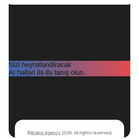
Sizi heyrətləndirəcək
AI həlləri ilə ilə tanış olun.
©
Brains Agency
2026. All rights reserved.