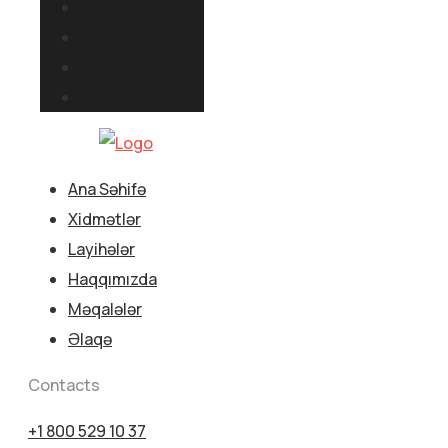
Ana Səhifə
Xidmətlər
Layihələr
Haqqımızda
Məqalələr
Əlaqə
Contacts
+1 800 529 10 37